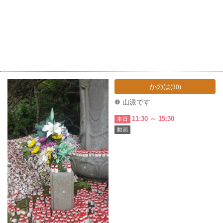
かのは
(30)
❁ 山派です
11:30 ～ 15:30
本日
動画