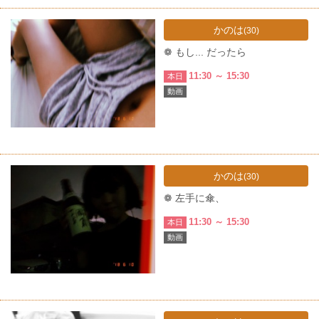
かのは
(30)
❁ もし... だったら
11:30 ～ 15:30
本日
動画
かのは
(30)
❁ 左手に傘、
11:30 ～ 15:30
本日
動画