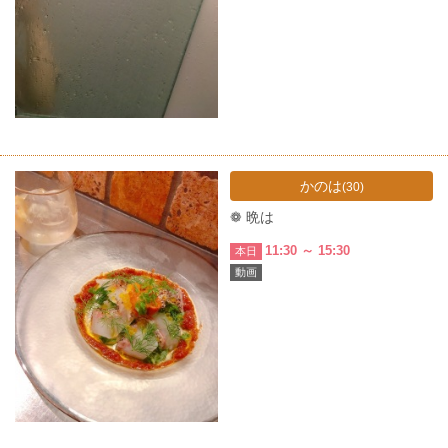
かのは
(30)
❁ 晩は
11:30 ～ 15:30
本日
動画