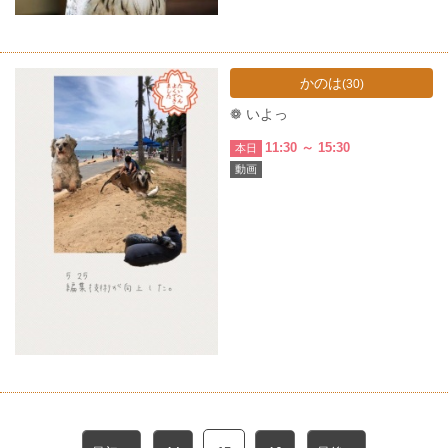
かのは
(30)
❁ いよっ
11:30 ～ 15:30
本日
動画