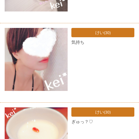
けい
(30)
気持ち
けい
(30)
ぎゅっ？♡