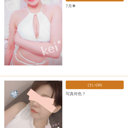
7月🌟
けい
(30)
写真何色？