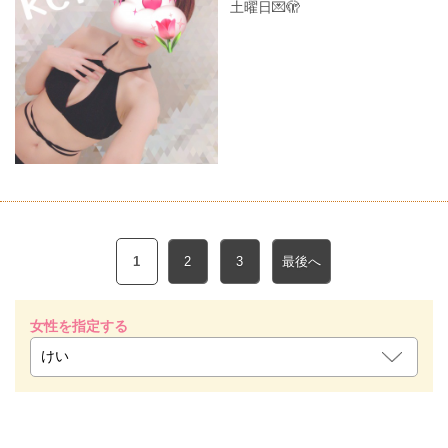
土曜日💌🫣
1
2
3
最後へ
女性を指定する