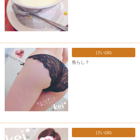
けい
(30)
焦らし？
けい
(30)