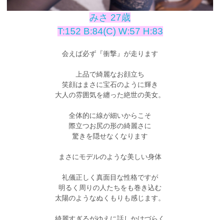
みさ 27歳
T:152 B:84(C) W:57 H:83
会えば必ず『衝撃』が走ります
上品で綺麗なお顔立ち
笑顔はまさに宝石のように輝き
大人の雰囲気を纏った絶世の美女。
全体的に線が細いからこそ
際立つお尻の形の綺麗さに
驚きを隠せなくなります
まさにモデルのような美しい身体
礼儀正しく真面目な性格ですが
明るく周りの人たちをも巻き込む
太陽のようなぬくもりも感じます。
綺麗すぎるがゆえに話しかけづらく