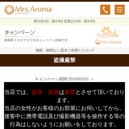
受付(9:00 - 翌4:00) 営業(10:00 - 翌4:00)
錦糸町ミセスアロマのキャンペーン詳細です。
期限：期間なし!是非ご利用ください!!
盗撮厳禁
キャンペーン期間:2018/01/01 ～
当店では、
盗聴・盗撮
は
厳禁
とさせて頂いており
ます。
当店の女性がお客様のお部屋にお伺いしてから、
接客中に携帯電話及び撮影機器等を操作する等の
行為はしないようにお願いをしております。