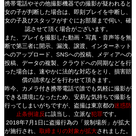
携帯電話やその他撮影機器での撮影が疑われると
女の子が判断した場合は、即刻プレイを中断し、
女の子及びスタッフがすぐにお部屋まで伺い、確
認させて頂く場合がございます。
また、プレイを撮影した動画・写真・音声等を無
断で第三者に開示、漏洩、譲渡、インターネット
へのアップロード、SNSへの投稿、メディアへの
投稿、データの複製、クラウドへの同期などを行
った場合は、速やかに法的な対応をとり、損害賠
償の請求などを行わせて頂きます。
昨今、カメラ付き携帯電話で誰でも気軽に撮影が
できる環境になったため、安易な気持ちで撮影を
行ってしまいがちですが、盗撮は東京都の
迷惑防
止条例違反
に該当し、立派な
犯罪
です。
2018年7月1日に盗撮行為の「規制場所」が拡大
が施行され、
取締まりの対象が拡大
されました。